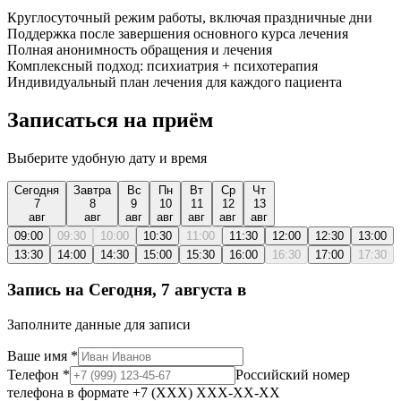
Круглосуточный режим работы, включая праздничные дни
Поддержка после завершения основного курса лечения
Полная анонимность обращения и лечения
Комплексный подход: психиатрия + психотерапия
Индивидуальный план лечения для каждого пациента
Записаться на приём
Выберите удобную дату и время
Сегодня
Завтра
Вс
Пн
Вт
Ср
Чт
7
8
9
10
11
12
13
авг
авг
авг
авг
авг
авг
авг
09:00
09:30
10:00
10:30
11:00
11:30
12:00
12:30
13:00
13:30
14:00
14:30
15:00
15:30
16:00
16:30
17:00
17:30
Запись на
Сегодня, 7 августа
в
Заполните данные для записи
Ваше имя
*
Телефон
*
Российский номер
телефона в формате +7 (XXX) XXX-XX-XX