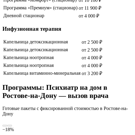
от
10 100
₽
Программа «Премиум» (стационар)
от
11 900
₽
Дневной стационар
от
4 000
₽
Инфузионная терапия
Капельница детоксикационная
от
2 500
₽
Капельница детоксикационная
от
2 500
₽
Капельница ноотропная
от
4 000
₽
Капельница ноотропная
от
4 000
₽
Капельница витаминно-минеральная
от
3 200
₽
Программы: Психиатр на дом в
Ростове-на-Дону — вызов врача
Готовые пакеты с фиксированной стоимостью
в Ростове-на-
Дону
−
18
%