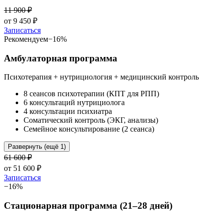
11 900
₽
от
9 450
₽
Записаться
Рекомендуем
−
16
%
Амбулаторная программа
Психотерапия + нутрициология + медицинский контроль
8 сеансов психотерапии (КПТ для РПП)
6 консультаций нутрициолога
4 консультации психиатра
Соматический контроль (ЭКГ, анализы)
Семейное консультирование (2 сеанса)
Развернуть (ещё 1)
61 600
₽
от
51 600
₽
Записаться
−
16
%
Стационарная программа (21–28 дней)