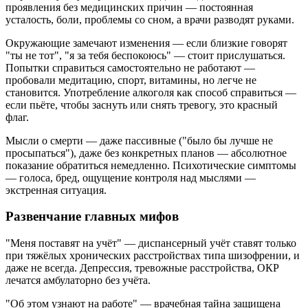
проявления без медицинских причин — постоянная
усталость, боли, проблемы со сном, а врачи разводят руками.
Окружающие замечают изменения — если близкие говорят
"ты не тот", "я за тебя беспокоюсь" — стоит прислушаться.
Попытки справиться самостоятельно не работают —
пробовали медитацию, спорт, витамины, но легче не
становится. Употребление алкоголя как способ справиться —
если пьёте, чтобы заснуть или снять тревогу, это красный
флаг.
Мысли о смерти — даже пассивные ("было бы лучше не
просыпаться"), даже без конкретных планов — абсолютное
показание обратиться немедленно. Психотические симптомы
— голоса, бред, ощущение контроля над мыслями —
экстренная ситуация.
Развенчание главных мифов
"Меня поставят на учёт" — диспансерный учёт ставят только
при тяжёлых хронических расстройствах типа шизофрении, и
даже не всегда. Депрессия, тревожные расстройства, ОКР
лечатся амбулаторно без учёта.
"Об этом узнают на работе" — врачебная тайна защищена