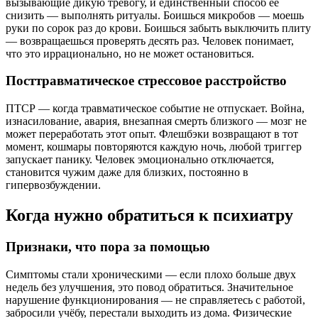
вызывающие дикую тревогу, и единственный способ её
снизить — выполнять ритуалы. Боишься микробов — моешь
руки по сорок раз до крови. Боишься забыть выключить плиту
— возвращаешься проверять десять раз. Человек понимает,
что это иррационально, но не может остановиться.
Посттравматическое стрессовое расстройство
ПТСР — когда травматическое событие не отпускает. Война,
изнасилование, авария, внезапная смерть близкого — мозг не
может переработать этот опыт. Флешбэки возвращают в тот
момент, кошмары повторяются каждую ночь, любой триггер
запускает панику. Человек эмоционально отключается,
становится чужим даже для близких, постоянно в
гипервозбуждении.
Когда нужно обратиться к психиатру
Признаки, что пора за помощью
Симптомы стали хроническими — если плохо больше двух
недель без улучшения, это повод обратиться. Значительное
нарушение функционирования — не справляетесь с работой,
забросили учёбу, перестали выходить из дома. Физические