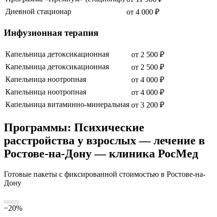
Дневной стационар
от
4 000
₽
Инфузионная терапия
Капельница детоксикационная
от
2 500
₽
Капельница детоксикационная
от
2 500
₽
Капельница ноотропная
от
4 000
₽
Капельница ноотропная
от
4 000
₽
Капельница витаминно-минеральная
от
3 200
₽
Программы: Психические
расстройства у взрослых — лечение в
Ростове-на-Дону — клиника РосМед
Готовые пакеты с фиксированной стоимостью
в Ростове-на-
Дону
−
20
%