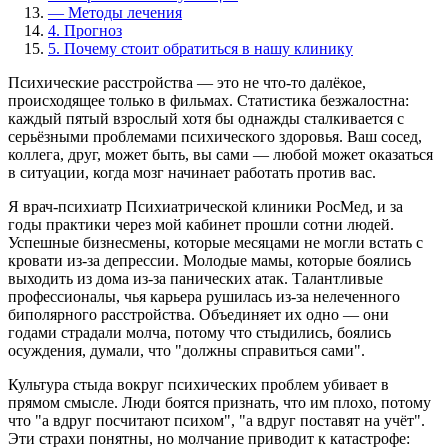
—
Методы лечения
4.
Прогноз
5.
Почему стоит обратиться в нашу клинику
Психические расстройства — это не что-то далёкое,
происходящее только в фильмах. Статистика безжалостна:
каждый пятый взрослый хотя бы однажды сталкивается с
серьёзными проблемами психического здоровья. Ваш сосед,
коллега, друг, может быть, вы сами — любой может оказаться
в ситуации, когда мозг начинает работать против вас.
Я врач-психиатр Психиатрической клиники РосМед, и за
годы практики через мой кабинет прошли сотни людей.
Успешные бизнесмены, которые месяцами не могли встать с
кровати из-за депрессии. Молодые мамы, которые боялись
выходить из дома из-за панических атак. Талантливые
профессионалы, чья карьера рушилась из-за нелеченного
биполярного расстройства. Объединяет их одно — они
годами страдали молча, потому что стыдились, боялись
осуждения, думали, что "должны справиться сами".
Культура стыда вокруг психических проблем убивает в
прямом смысле. Люди боятся признать, что им плохо, потому
что "а вдруг посчитают психом", "а вдруг поставят на учёт".
Эти страхи понятны, но молчание приводит к катастрофе: