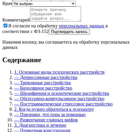
Врач
Комментарий
Я согласен на обработку
персональных данных
в
соответствии с ФЗ-152
Подтвердить запись
Нажимая кнопку, вы соглашаетесь на обработку персональных
данных
Содержание
1.
Основные виды психических расстройств
—
Депрессивные расстройства
—
Тревожные расстройства
—
Биполярное расстройство
—
Шизофрения и психотические расстройства
—
Обсессивно-компульсивное расстройство
—
Посттравматическое стрессовое расстройство
2.
Когда нужно обратиться к психиатру
—
Признаки, что пора за помощью
—
Развенчание главных мифов
3.
Диагностика и лечение
—
Первичная консультация