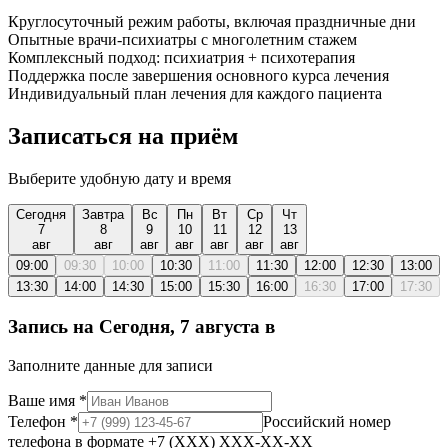
Круглосуточный режим работы, включая праздничные дни
Опытные врачи-психиатры с многолетним стажем
Комплексный подход: психиатрия + психотерапия
Поддержка после завершения основного курса лечения
Индивидуальный план лечения для каждого пациента
Записаться на приём
Выберите удобную дату и время
Сегодня
Завтра
Вс
Пн
Вт
Ср
Чт
7
8
9
10
11
12
13
авг
авг
авг
авг
авг
авг
авг
09:00
09:30
10:00
10:30
11:00
11:30
12:00
12:30
13:00
13:30
14:00
14:30
15:00
15:30
16:00
16:30
17:00
17:30
Запись на
Сегодня, 7 августа
в
Заполните данные для записи
Ваше имя
*
Телефон
*
Российский номер
телефона в формате +7 (XXX) XXX-XX-XX